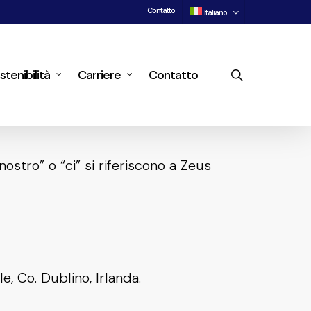
Contatto
Italiano
search
stenibilità
Carriere
Contatto
ostro” o “ci” si riferiscono a Zeus
, Co. Dublino, Irlanda.