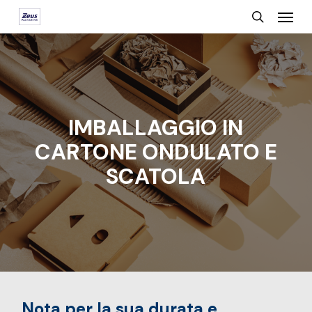
Menu
Skip
search
to
main
content
IMBALLAGGIO IN
CARTONE ONDULATO E
SCATOLA
Nota per la sua durata e