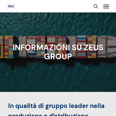
Menu
Skip
search
to
main
content
INFORMAZIONI SU ZEUS
GROUP
In qualità di gruppo leader nella
produzione e distribuzione