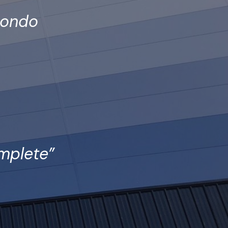
 mondo
omplete”