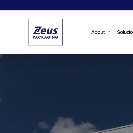
Skip
to
main
About
Soluzio
content