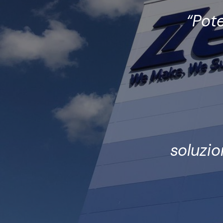
“Pote
soluzio