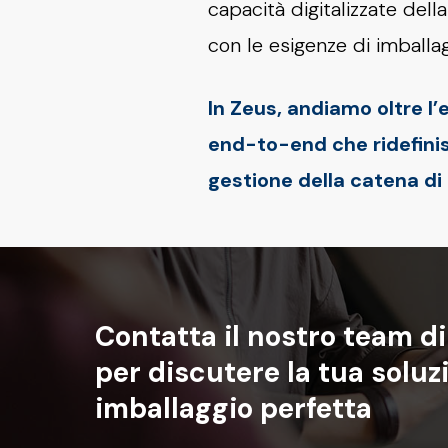
capacità digitalizzate dell
con le esigenze di imballag
In Zeus, andiamo oltre l’
end-to-end che ridefinisc
gestione della catena d
Contatta
il
nostro
team
di
per
discutere
la
tua
soluz
imballaggio
perfetta