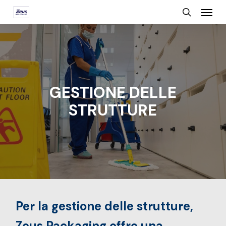
Menu
Skip
search
to
main
content
GESTIONE DELLE
STRUTTURE
Per la gestione delle strutture,
Zeus Packaging offre una