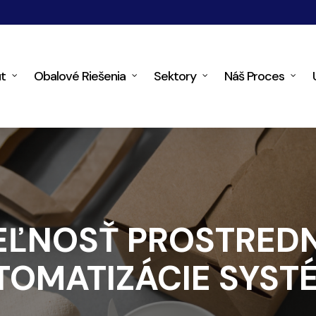
t
Obalové Riešenia
Sektory
Náš Proces
EĽNOSŤ PROSTRED
TOMATIZÁCIE SYST