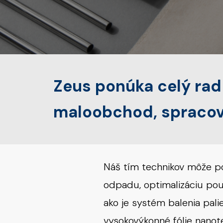
Zeus ponúka celý rad
maloobchod, spracova
Náš tím technikov môže po
odpadu, optimalizáciu použ
ako je systém balenia pali
vysokovýkonné fólie nanot