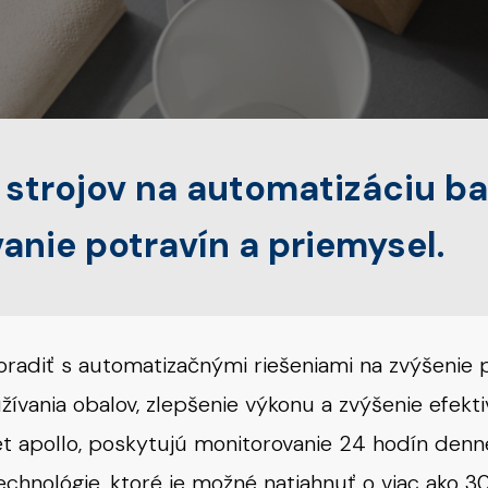
 strojov na automatizáciu ba
nie potravín a priemysel.
radiť s automatizačnými riešeniami na zvýšenie pr
ívania obalov, zlepšenie výkonu a zvýšenie efektiv
et apollo, poskytujú monitorovanie 24 hodín denne
echnológie, ktoré je možné natiahnuť o viac ako 3