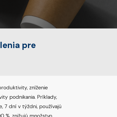
lenia pre
oduktivity, zníženie
ity podnikania. Príklady,
, 7 dní v týždni, používajú
00 %, znižujú množstvo