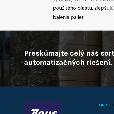
použitého plastu, zlepšujú
balenia paliet.
Preskúmajte
celý
náš
sor
automatizačných
riešení.
Quick L