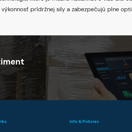
 výkonnosť prídržnej sily a zabezpečujú plne opti
timent
inks
Info & Policies