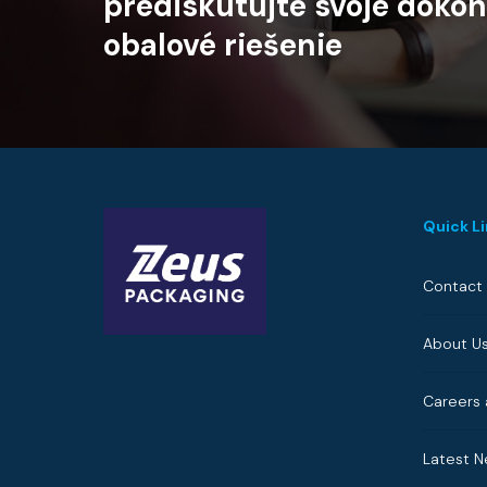
prediskutujte
svoje
dokon
obalové
riešenie
Quick L
Contact
About U
Careers 
Latest 