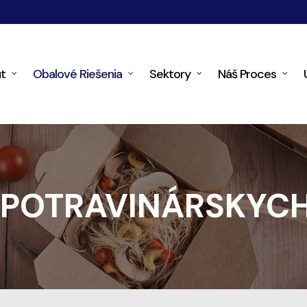
t
Obalové Riešenia
Sektory
Náš Proces
 POTRAVINÁRSKYCH