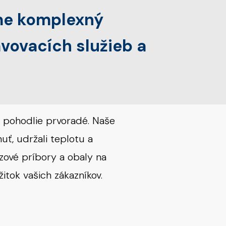
me komplexný
vovacích služieb a
a pohodlie prvoradé. Naše
uť, udržali teplotu a
ové príbory a obaly na
itok vašich zákazníkov.