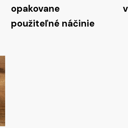
opakovane
v
použiteľné náčinie