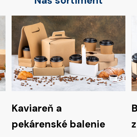
Náš sortiment
Kaviareň a
B
pekárenské balenie
z