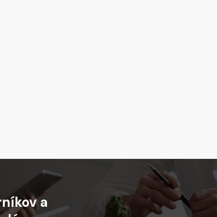
rníkov
a