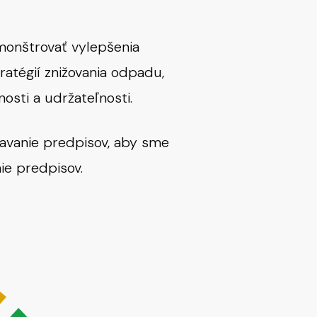
monštrovať vylepšenia
ratégií znižovania odpadu,
osti a udržateľnosti.
iavanie predpisov, aby sme
e predpisov.