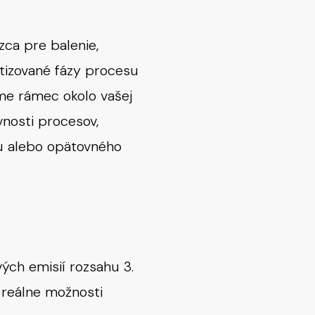
ca pre balenie,
tizované fázy procesu
me rámec okolo vašej
ívnosti procesov,
lu alebo opätovného
ých emisií rozsahu 3.
 reálne možnosti