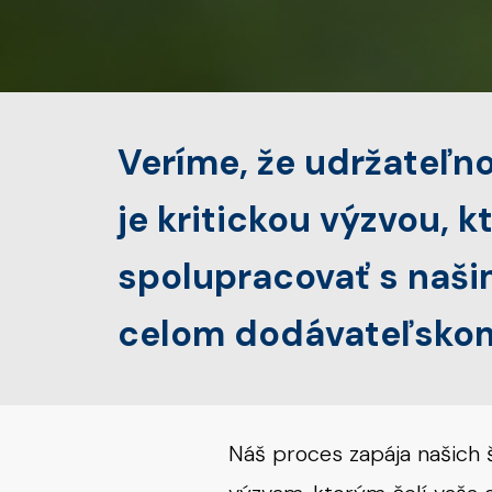
Veríme, že udržateľn
je kritickou výzvou, 
spolupracovať s našim
celom dodávateľskom
Náš proces zapája našich š