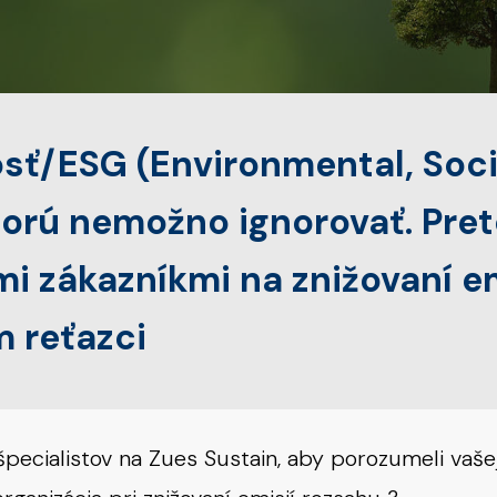
osť/ESG (Environmental, Soc
ktorú nemožno ignorovať. Pr
i zákazníkmi na znižovaní em
 reťazci
pecialistov na Zues Sustain, aby porozumeli vašej