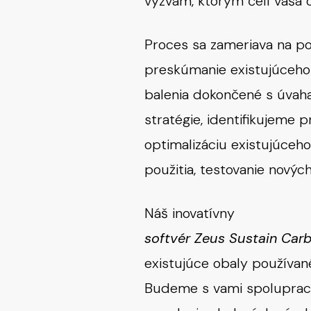
výzvam, ktorým čelí vaša or
Proces sa zameriava na po
preskúmanie existujúceho
balenia dokončené s úvah
stratégie, identifikujeme p
optimalizáciu existujúceh
použitia, testovanie novýc
Náš inovatívny
softvér Zeus Sustain Car
existujúce obaly používan
Budeme s vami spolupraco