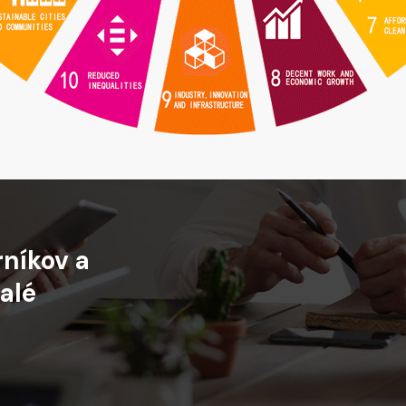
rníkov
a
alé