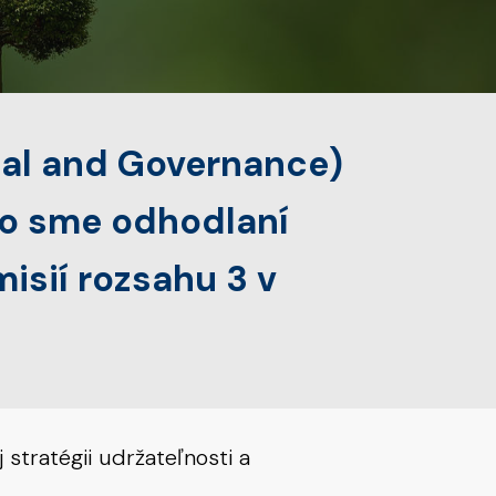
ial and Governance)
eto sme odhodlaní
isií rozsahu 3 v
 stratégii udržateľnosti a