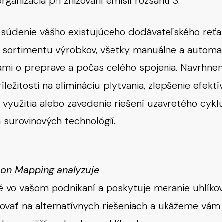
ganizácia pri znižovaní emisií rozsahu 3.
súdenie vášho existujúceho dodávateľského reťaz
 sortimentu výrobkov, všetky manuálne a automa
ami o preprave a počas celého spojenia. Navrhne
ríležitosti na elimináciu plytvania, zlepšenie efekt
o využitia alebo zavedenie riešení uzavretého cyk
h surovinových technológií.
bon Mapping analyzuje
é vo vašom podnikaní a poskytuje meranie uhlíkov
vať na alternatívnych riešeniach a ukážeme vám