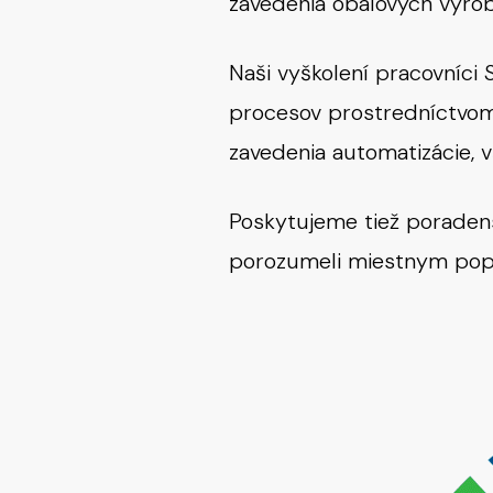
zavedenia obalových výro
Naši vyškolení pracovníc
procesov prostredníctvom š
zavedenia automatizácie, v
Poskytujeme tiež poradens
porozumeli miestnym popl