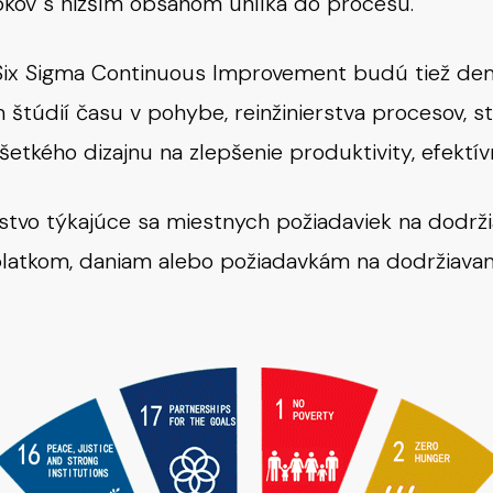
bkov s nižším obsahom uhlíka do procesu.
i Six Sigma Continuous Improvement budú tiež de
túdií času v pohybe, reinžinierstva procesov, st
šetkého dizajnu na zlepšenie produktivity, efektívn
tvo týkajúce sa miestnych požiadaviek na dodrž
atkom, daniam alebo požiadavkám na dodržiavani