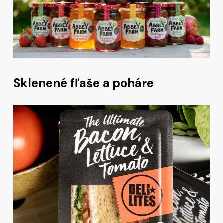
Sklenené fľaše a poháre