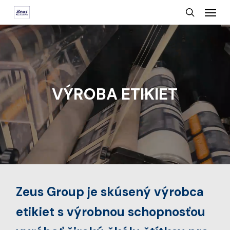
Menu
Skip
search
to
main
content
VÝROBA ETIKIET
Zeus Group je skúsený výrobca
etikiet s výrobnou schopnosťou