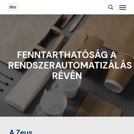
Menu
Skip
search
to
main
content
FENNTARTHATÓSÁG A
RENDSZERAUTOMATIZÁLÁS
RÉVÉN
A Zeus