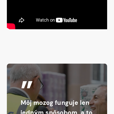
”
Môj mozog funguje len
jedným spôsobom, a to