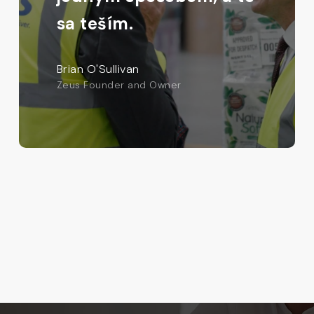
sa teším.
Brian O'Sullivan
Zeus Founder and Owner