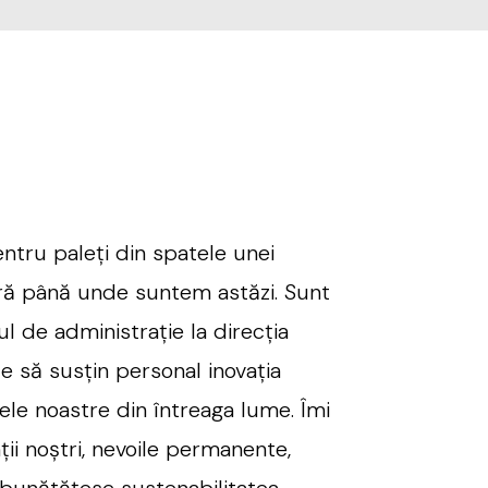
ntru paleți din spatele unei
ră până unde suntem astăzi. Sunt
iul de administrație la direcția
ce să susțin personal inovația
le noastre din întreaga lume. Îmi
ții noștri, nevoile permanente,
bunătățesc sustenabilitatea