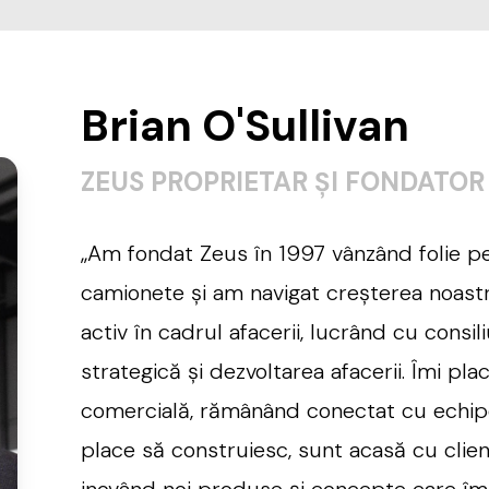
Brian O'Sullivan
ZEUS PROPRIETAR ȘI FONDATOR
„Am fondat Zeus în 1997 vânzând folie pe
camionete și am navigat creșterea noast
activ în cadrul afacerii, lucrând cu consil
strategică și dezvoltarea afacerii. Îmi pla
comercială, rămânând conectat cu echipe
place să construiesc, sunt acasă cu clien
inovând noi produse și concepte care îm