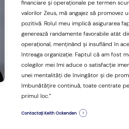
financiare și operaționale pe termen scurt
valorilor Zeus, mă angajez să promovez u
pozitivă. Rolul meu implică asigurarea fap
generează randamente favorabile atât din
operațional, menținând și insuflând în ac
întreaga organizație. Faptul că am fost ma
colegilor mei îmi aduce o satisfacție ime
unei mentalități de învingător și de pro
îmbunătățire continuă, toate centrate pe
primul loc.”
Contactați Keith Ockenden