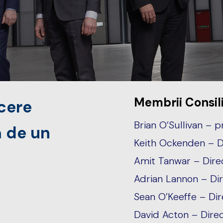
Membrii Consili
cere
Brian O’Sullivan – p
ă de un
Keith Ockenden – D
Amit Tanwar – Direc
Adrian Lannon – Di
Sean O’Keeffe – Dir
David Acton – Dire