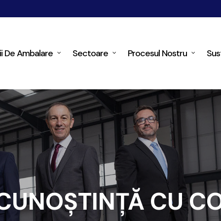
ii De Ambalare
Sectoare
Procesul Nostru
Sus
 CUNOȘTINȚĂ CU CO