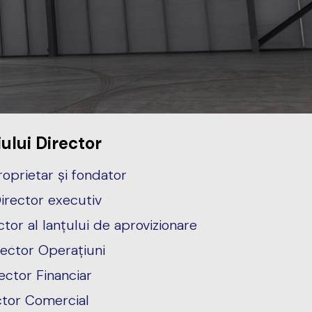
ului Director
roprietar și fondator
irector executiv
tor al lanțului de aprovizionare
rector Operațiuni
ector Financiar
ctor Comercial