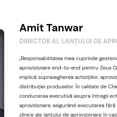
Amit Tanwar
DIRECTOR AL LANȚULUI DE APR
„
Responsabilitatea mea cuprinde gestiona
aprovizionare end-to-end pentru Zeus Gr
implică supravegherea achizițiilor, aprovizion
distribuției produselor. În calitate de Ch
conducerea executivă asupra întregii ech
aprovizionare, asigurând executarea fără
zilnice ale lanțului de aprovizionare în c