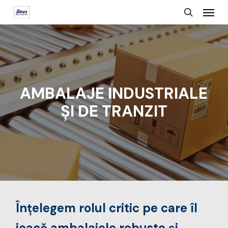
Menu
Skip
search
to
main
content
AMBALAJE INDUSTRIALE
ȘI DE TRANZIT
Înțelegem rolul critic pe care îl
joacă ambalajele robuste și