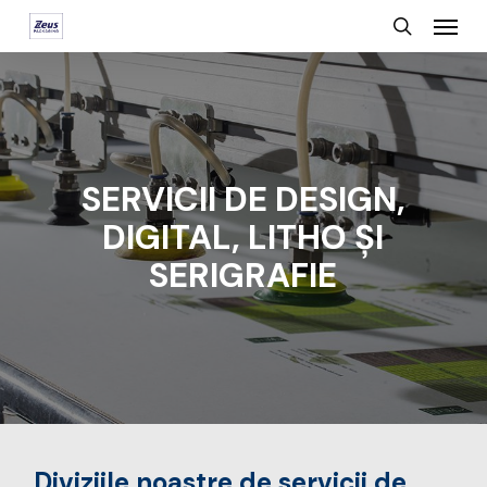
Menu
Skip
search
to
main
content
SERVICII DE DESIGN,
DIGITAL, LITHO ȘI
SERIGRAFIE
Diviziile noastre de servicii de