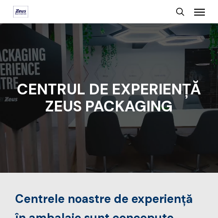
Menu
Skip
search
to
main
content
CENTRUL DE EXPERIENȚĂ
ZEUS PACKAGING
Centrele noastre de experiență
în ambalaje sunt concepute