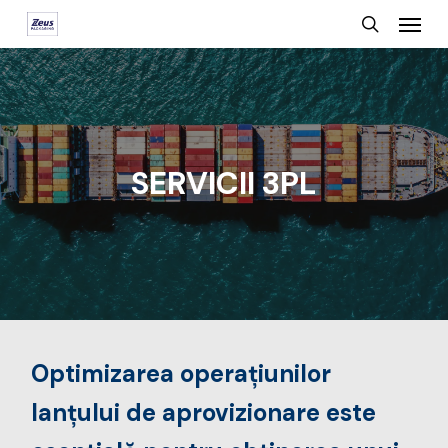
Menu
Skip
search
to
main
content
SERVICII 3PL
Optimizarea operațiunilor
lanțului de aprovizionare este