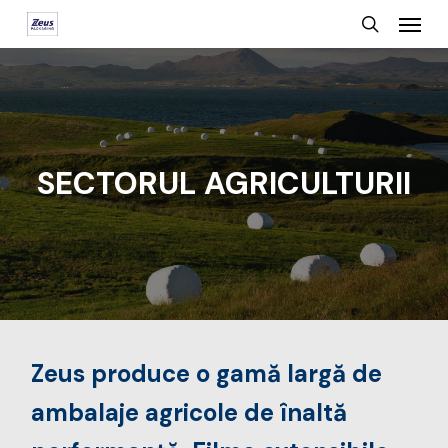
Menu
Skip
search
to
main
content
SECTORUL AGRICULTURII
Zeus produce o gamă largă de
ambalaje agricole de înaltă