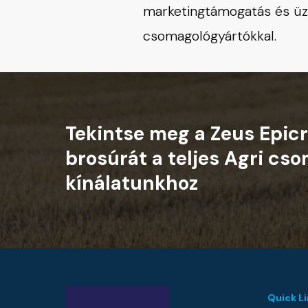
marketingtámogatás és üzle
csomagológyártókkal.
Tekintse
meg
a
Zeus
Epic
brosúrát
a
teljes
Agri
cso
kínálatunkhoz
Quick L