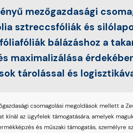
tményű mezőgazdasági csoma
fólia sztreccsfóliák és silólap
 fóliafóliák bálázáshoz a t
s maximalizálása érdekében,
sok tárolással és logisztikáv
őgazdasági csomagolási megoldások mellett a Ze
t kínál az ügyfelek támogatására, amelyek maguk
 termékképzés és műszaki támogatás, személyre s