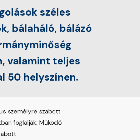
golások széles
ok, bálaháló, bálázó
akarmányminőség
 valamint teljes
al 50 helyszínen.
us személyre szabott
ban foglalják: Működő
zabott