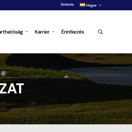
Érintkezés
Magyar
search
arthatóság
Karrier
Érintkezés
ZAT