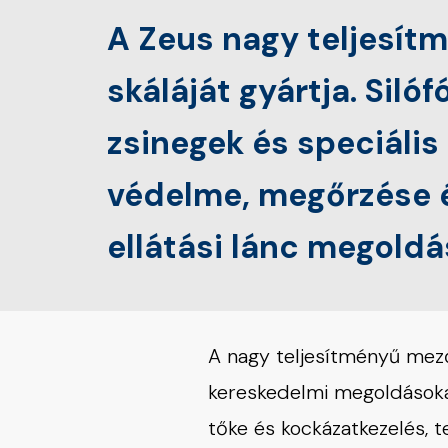
A Zeus nagy teljesí
skáláját gyártja. Siló
zsinegek és speciális
védelme, megőrzése é
ellátási lánc megoldá
A nagy teljesítményű mez
kereskedelmi megoldásoka
tőke és kockázatkezelés,