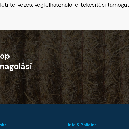
ti tervezés, végfelhasználói értékesítési támogat
rop
magolási
inks
Info & Policies