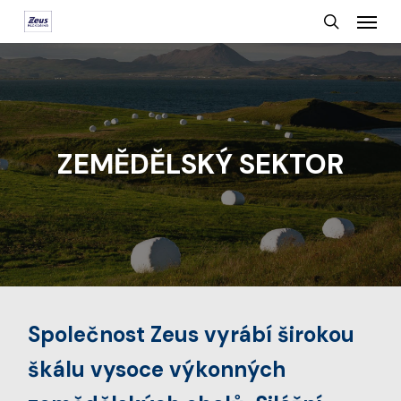
Menu
Skip
search
to
main
content
ZEMĚDĚLSKÝ SEKTOR
Společnost Zeus vyrábí širokou
škálu vysoce výkonných