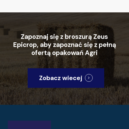
Zapoznaj
się
z
broszurą
Zeus
Epicrop,
aby
zapoznać
się
z
pełną
ofertą
opakowań
Agri
Zobacz wiecej