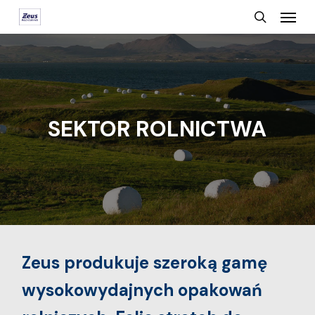
Menu
Skip
search
to
main
content
SEKTOR ROLNICTWA
Zeus produkuje szeroką gamę
wysokowydajnych opakowań