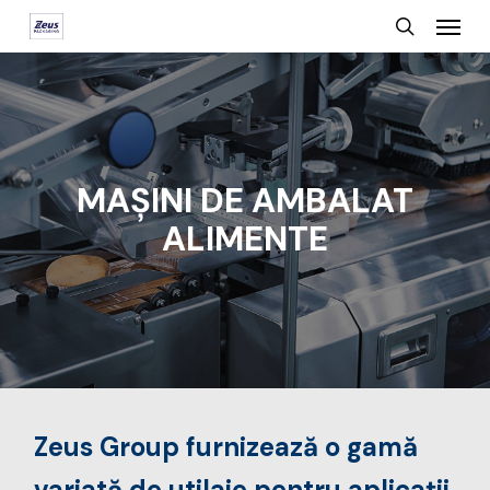
Menu
Skip
search
to
main
content
MAȘINI DE AMBALAT
ALIMENTE
Zeus Group furnizează o gamă
variată de utilaje pentru aplicații