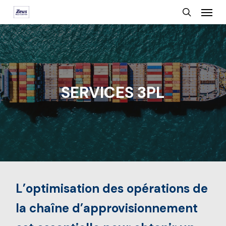
Menu
Skip
search
to
main
content
SERVICES 3PL
L’optimisation des opérations de
la chaîne d’approvisionnement