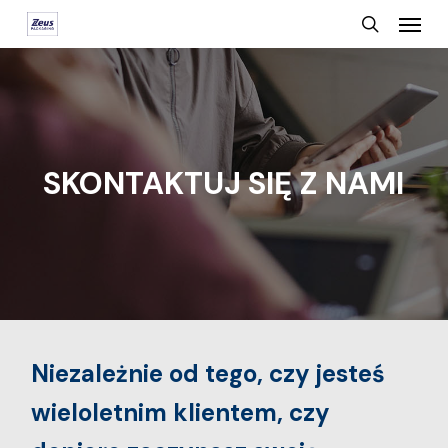
Menu
Skip
search
to
main
content
SKONTAKTUJ SIĘ Z NAMI
Niezależnie od tego, czy jesteś
wieloletnim klientem, czy