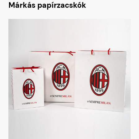
Márkás papírzacskók