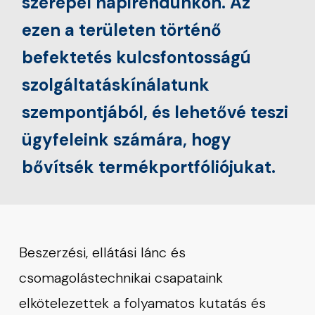
szerepel napirendünkön. Az
ezen a területen történő
befektetés kulcsfontosságú
szolgáltatáskínálatunk
szempontjából, és lehetővé teszi
ügyfeleink számára, hogy
bővítsék termékportfóliójukat.
Beszerzési, ellátási lánc és
csomagolástechnikai csapataink
elkötelezettek a folyamatos kutatás és