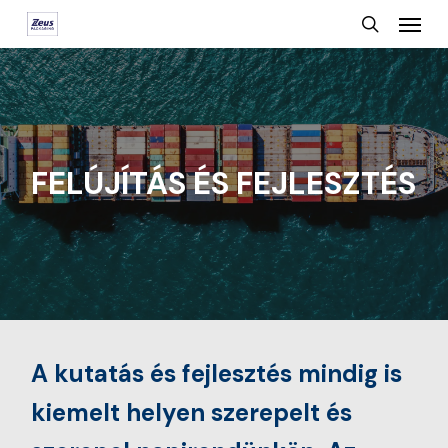
Menu
Skip
search
to
main
content
FELÚJÍTÁS ÉS FEJLESZTÉS
A kutatás és fejlesztés mindig is
kiemelt helyen szerepelt és