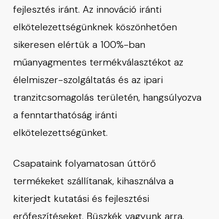
fejlesztés iránt. Az innováció iránti
elkötelezettségünknek köszönhetően
sikeresen elértük a 100%-ban
műanyagmentes termékválasztékot az
élelmiszer-szolgáltatás és az ipari
tranzitcsomagolás területén, hangsúlyozva
a fenntarthatóság iránti
elkötelezettségünket.
Csapataink folyamatosan úttörő
termékeket szállítanak, kihasználva a
kiterjedt kutatási és fejlesztési
erőfeszítéseket. Büszkék vagyunk arra,