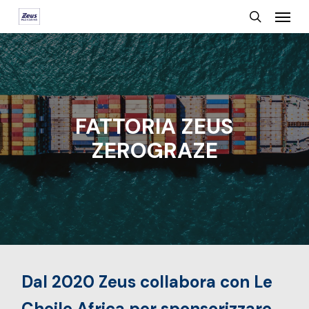
Menu
Skip
search
to
main
content
FATTORIA ZEUS
ZEROGRAZE
Dal 2020 Zeus collabora con Le
Cheile Africa per sponsorizzare