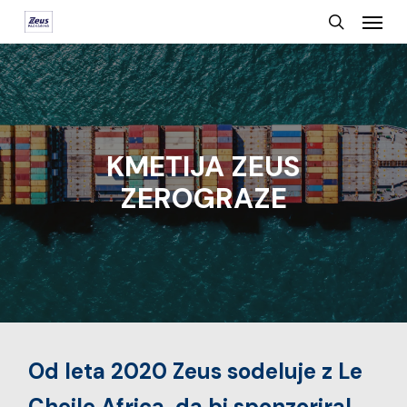
Menu
Skip
search
to
main
content
KMETIJA ZEUS
ZEROGRAZE
Od leta 2020 Zeus sodeluje z Le
Cheile Africa, da bi sponzoriral