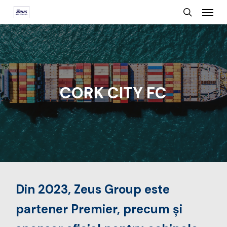
Menu
Skip
search
to
main
content
CORK CITY FC
Din 2023, Zeus Group este
partener Premier, precum și