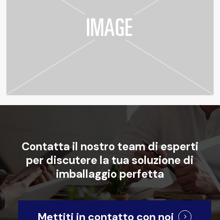
Contatta
il
nostro
team
di
esperti
per
discutere
la
tua
soluzione
di
imballaggio
perfetta
Mettiti in contatto con noi