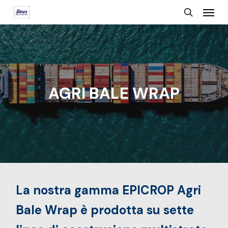
Menu
Skip
search
to
main
content
AGRI BALE WRAP
La nostra gamma EPICROP Agri
Bale Wrap è prodotta su sette