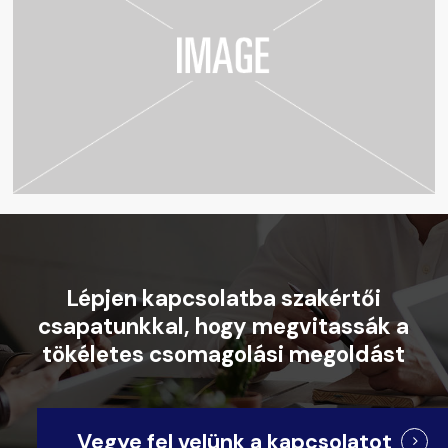
Lépjen
kapcsolatba
szakértői
csapatunkkal,
hogy
megvitassák
a
tökéletes
csomagolási
megoldást
Vegye fel velünk a kapcsolatot