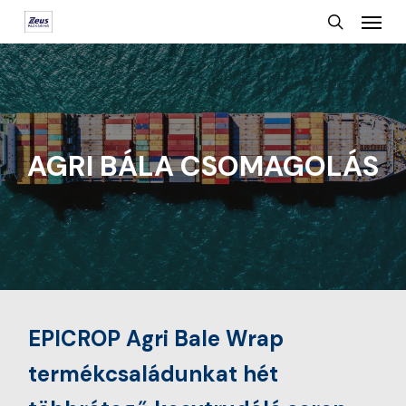
Menu
Skip
search
to
main
content
AGRI BÁLA CSOMAGOLÁS
EPICROP Agri Bale Wrap
termékcsaládunkat hét