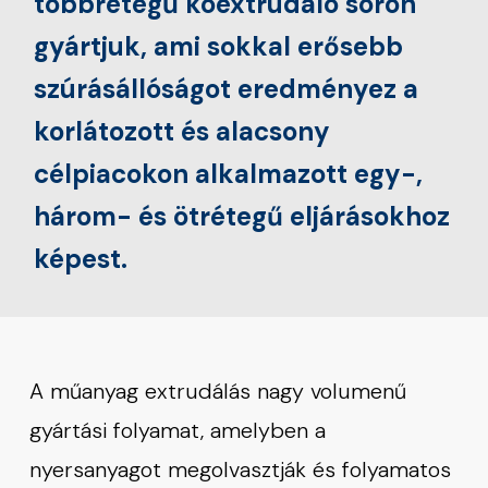
többrétegű koextrudáló soron
gyártjuk, ami sokkal erősebb
szúrásállóságot eredményez a
korlátozott és alacsony
célpiacokon alkalmazott egy-,
három- és ötrétegű eljárásokhoz
képest.
A műanyag extrudálás nagy volumenű
gyártási folyamat, amelyben a
nyersanyagot megolvasztják és folyamatos