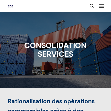
Menu
Skip
search
to
main
content
CONSOLIDATION
SERVICES
Rationalisation des opérations
commerciales grâce à des