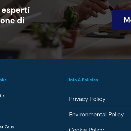
esperti
ione
di
Me
inks
Info & Policies
 Us
Privacy Policy
s
Environmental Policy
at Zeus
Cookie Policy