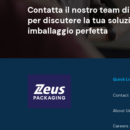
Contatta
il
nostro
team
di
per
discutere
la
tua
soluz
imballaggio
perfetta
Quick L
Contact
About U
Careers 