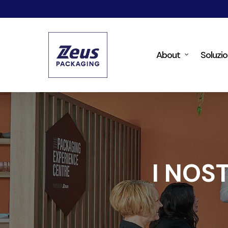
Skip
to
main
About
Soluzio
content
I NOS