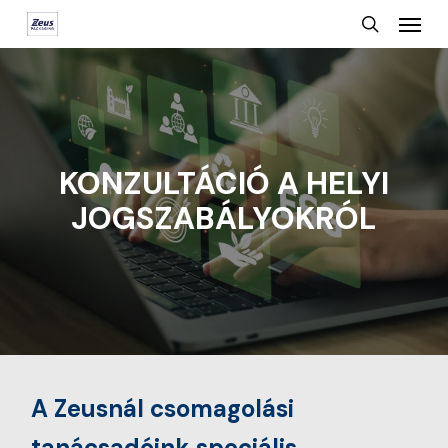
Menu
Skip
search
to
main
content
KONZULTÁCIÓ A HELYI
JOGSZABÁLYOKRÓL
A Zeusnál csomagolási
tanácsadóink speciális