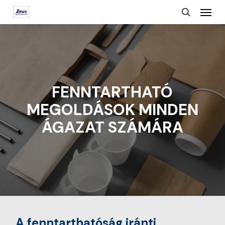
Menu
Skip
search
to
main
content
FENNTARTHATÓ
MEGOLDÁSOK MINDEN
ÁGAZAT SZÁMÁRA
A fenntarthatóság iránti