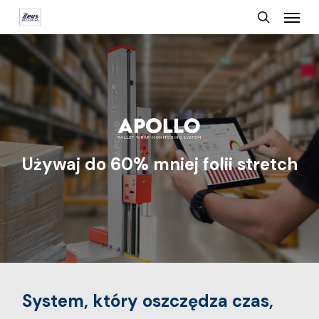
Menu
Skip
search
to
main
content
Używaj do 60% mniej folii stretch
System, który oszczędza czas,