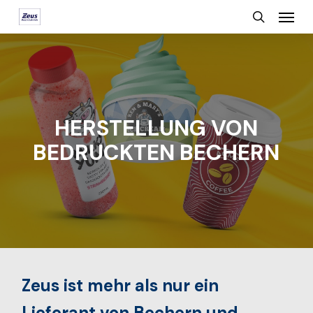
Menu
Skip
search
to
main
content
HERSTELLUNG VON
BEDRUCKTEN BECHERN
Zeus ist mehr als nur ein
Lieferant von Bechern und