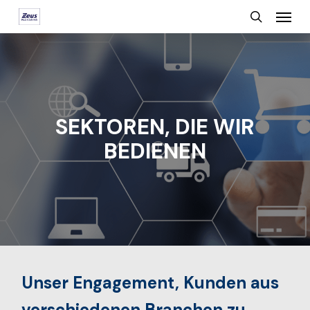
Menu
Skip
search
to
main
content
SEKTOREN, DIE WIR
BEDIENEN
Unser Engagement, Kunden aus
verschiedenen Branchen zu