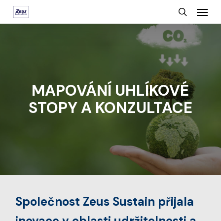
Menu
Skip
search
to
main
content
MAPOVÁNÍ UHLÍKOVÉ
STOPY A KONZULTACE
Společnost Zeus Sustain přijala
inovace v oblasti udržitelnosti a