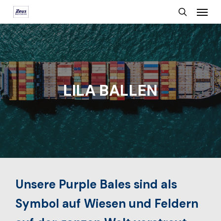
Menu
Skip
search
to
main
content
LILA BALLEN
Unsere Purple Bales sind als
Symbol auf Wiesen und Feldern