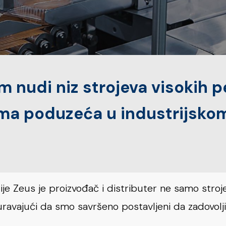
nudi niz strojeva visokih p
ima poduzeća u industrijskom
e Zeus je proizvođač i distributer ne samo strojeva
guravajući da smo savršeno postavljeni da zadovol