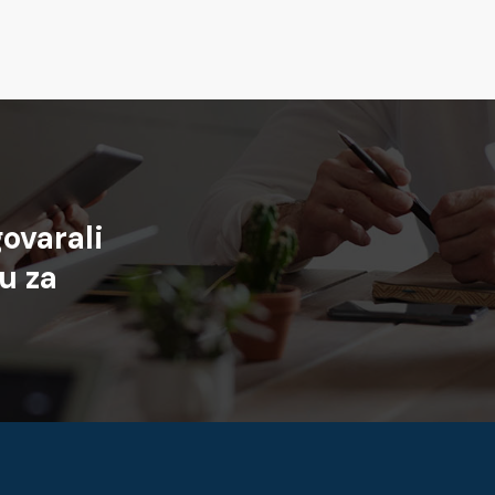
ovarali
ju
za