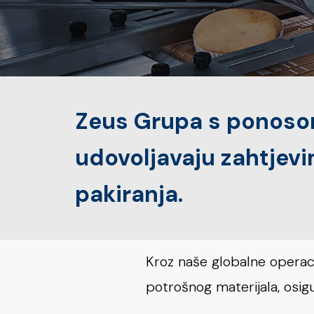
Zeus Grupa s ponosom 
udovoljavaju zahtjev
pakiranja.
Kroz naše globalne operacij
potrošnog materijala, osi