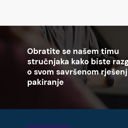
Obratite
se
našem
timu
stručnjaka
kako
biste
razg
o
svom
savršenom
rješen
pakiranje