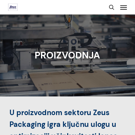
Menu
Skip
search
to
main
content
PROIZVODNJA
U proizvodnom sektoru Zeus
Packaging igra ključnu ulogu u