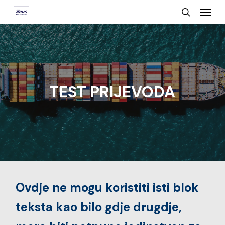
Menu
Skip
search
to
main
content
TEST PRIJEVODA
Ovdje ne mogu koristiti isti blok
teksta kao bilo gdje drugdje,