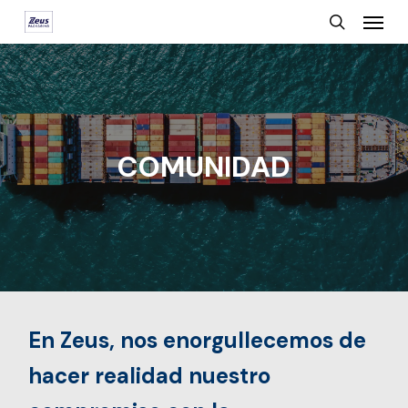
Menu
Skip
search
to
main
content
COMUNIDAD
En Zeus, nos enorgullecemos de
hacer realidad nuestro