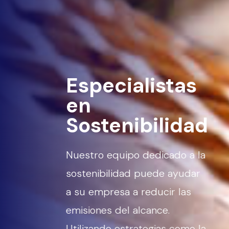
tas
Celebrando
idad
los 25 años
de Zeus
do a la
ayudar
De una operación de un
 las
solo hombre en 1998 a
una potencia mundial
como la