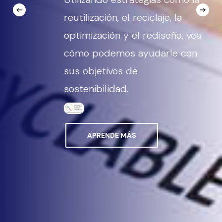
que emplea a más de
, la
1000 personas en 30
eño, vea
países, la historia de
le con
éxito de Zeus no ha
hecho más que empezar.
SOBRE NOSOTROS