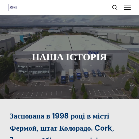
Menu
Skip
search
to
main
content
НАША ІСТОРІЯ
Заснована в 1998 році в місті
Фермой, штат Колорадо. Cork,