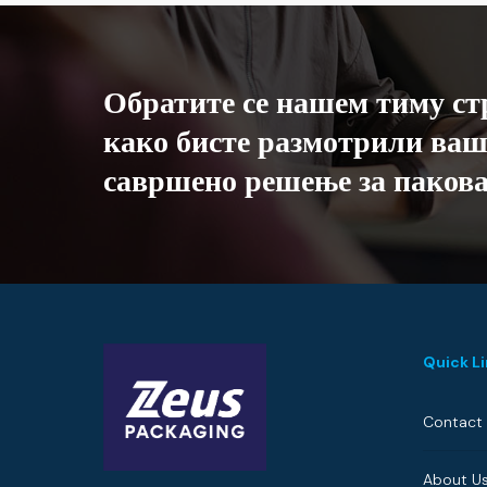
Обратите
се
нашем
тиму
ст
како
бисте
размотрили
ваш
савршено
решење
за
паков
Quick L
Contact
About U