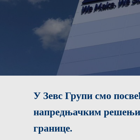
У Зевс Групи смо посв
напредњачким решењим
границе.