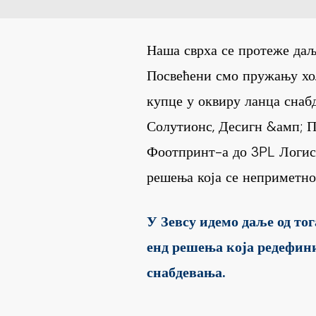
Наша сврха се протеже даљ
Посвећени смо пружању хол
купце у оквиру ланца сна
Солутионс, Десигн &амп; П
Фоотпринт-а до 3PL Логис
решења која се неприметно
У Зевсу идемо даље од то
енд решења која редефин
снабдевања.