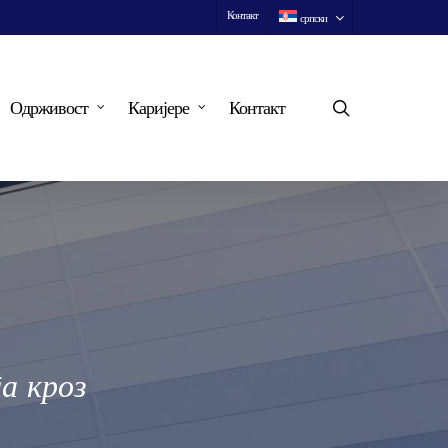
Контакт
српски
search
Одрживост
Каријере
Контакт
а кроз