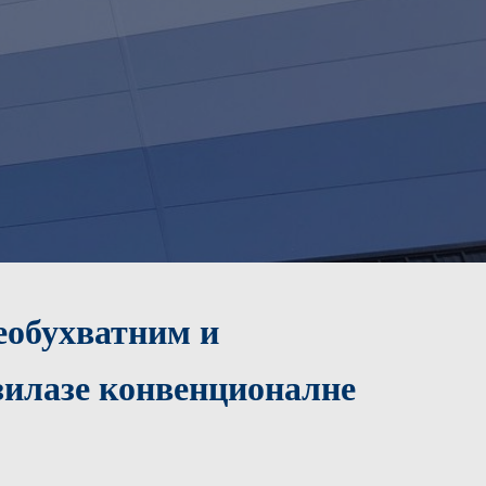
еобухватним и
илазе конвенционалне