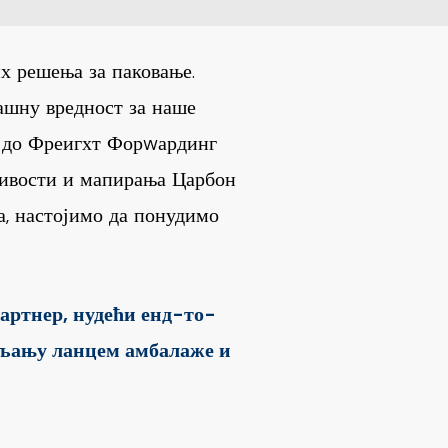
х решења за паковање.
ашну вредност за наше
г до Фреигхт Форwардинг
живости и мапирања Царбон
, настојимо да понудимо
партнер, нудећи енд-то-
вљању ланцем амбалаже и