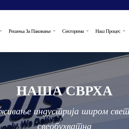
Решења За Паковање
Секторима
Наш Процес
НАША СВРХА
живање индустрија широм свет
свеобухватна