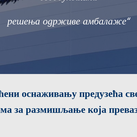
решења одрживе амбалаже“
ећени оснаживању предузећа св
а за размишљање која преваз