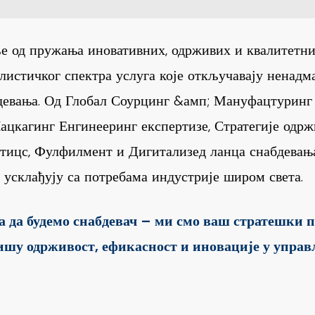
е од пружања иновативних, одрживих и квалитетни
истичког спектра услуга које откључавају ненадм
бдевања. Од Глобал Соурцинг &амп; Мануфацтурин
ацкагинг Енгинееринг експертизе, Стратегије одр
тицс, Фулфилмент и Дигитализед ланца снабдевања
 усклађују са потребама индустрије широм света.
га да будемо снабдевач – ми смо ваш стратешки 
ишу одрживост, ефикасност и иновације у упра