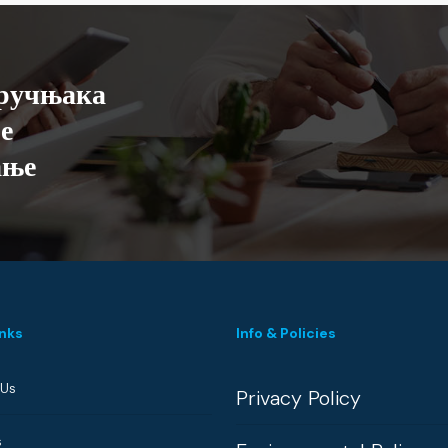
ручњака
е
ање
inks
Info & Policies
 Us
Privacy Policy
s