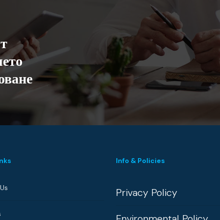
от
ето
оване
inks
Info & Policies
 Us
Privacy Policy
s
Environmental Policy