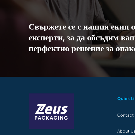
Свържете
се
с
нашия
екип
експерти,
за
да
обсъдим
ваш
перфектно
решение
за
опак
Quick L
Contact
About U