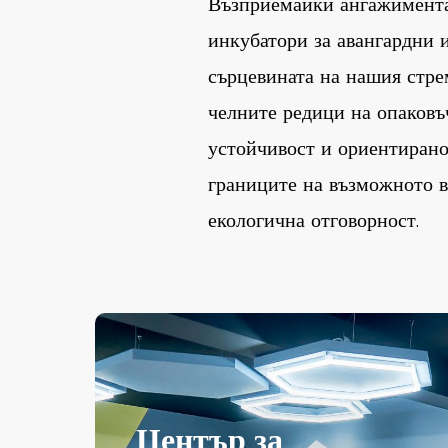
Възприемайки ангажимента 
инкубатори за авангардни 
сърцевината на нашия стре
челните редици на опаковъ
устойчивост и ориентирано
границите на възможното в
екологична отговорност.
Център за