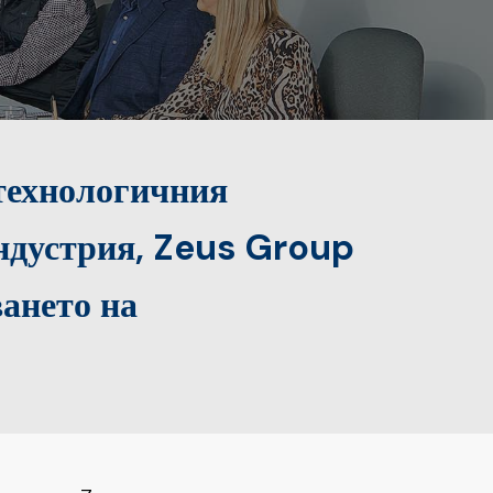
 технологичния
индустрия, Zeus Group
ването на