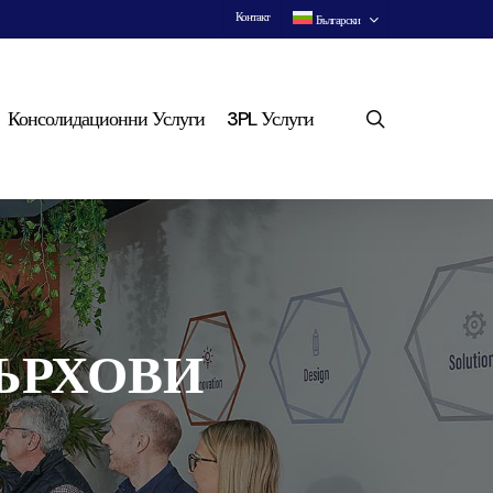
Контакт
Български
search
Консолидационни Услуги
3PL Услуги
ЪРХОВИ