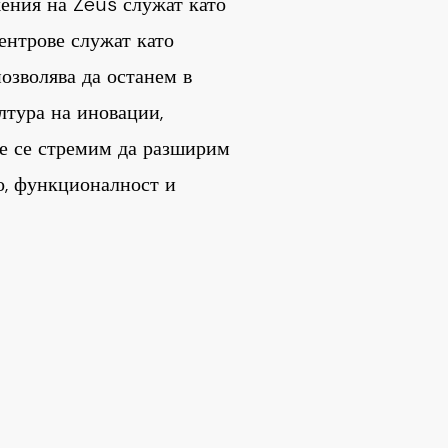
ения на Zeus служат като
ентрове служат като
озволява да останем в
лтура на иновации,
ве се стремим да разширим
о, функционалност и