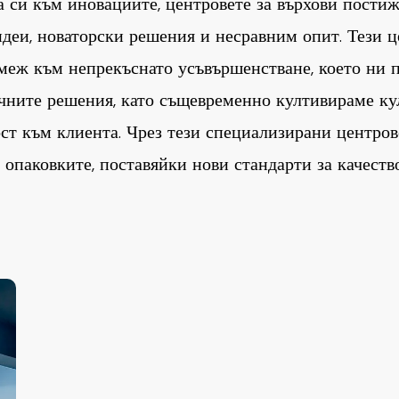
си към иновациите, центровете за върхови постиж
идеи, новаторски решения и несравним опит. Тези ц
меж към непрекъснато усъвършенстване, което ни п
чните решения, като същевременно култивираме ку
ст към клиента. Чрез тези специализирани центро
 опаковките, поставяйки нови стандарти за качеств