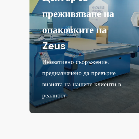
преживяване на
опаковките на
Zeus
Иновативно съоръжение,
предназначено да превърне
визията на нашите клиенти в
реалност