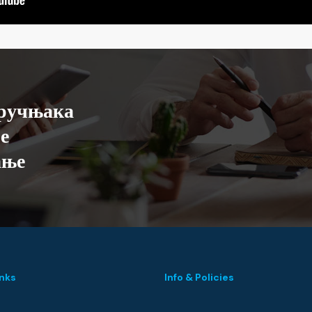
ручњака
е
ање
inks
Info & Policies