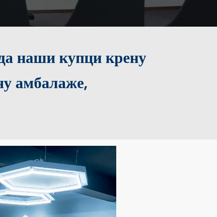
 да наши купци крену
ну амбалаже,