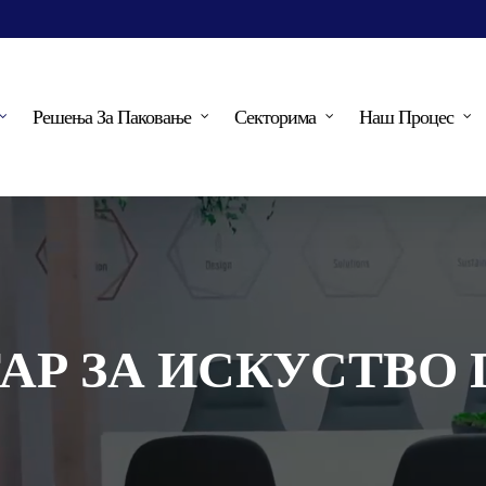
Решења За Паковање
Секторима
Наш Процес
ТАР ЗА ИСКУСТВО