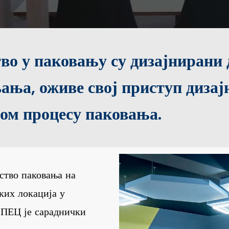
во у паковању су дизајнирани
ања, оживе свој приступ дизај
ом процесу паковања.
ство паковања на
ких локација у
 ПЕЦ је сараднички