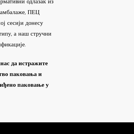
рмативни одлазак из
 амбалаже, ПЕЦ
ој сесији донесу
типу, а наш стручни
ификације.
анас да истражите
ство паковања и
иђено паковање у