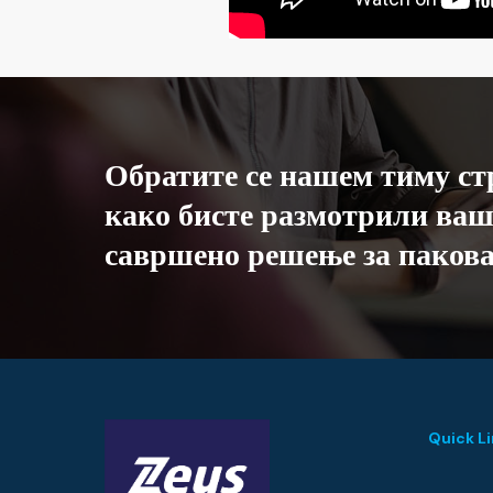
Обратите
се
нашем
тиму
ст
како
бисте
размотрили
ваш
савршено
решење
за
паков
Quick L