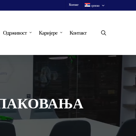
Контакт
српски
search
Одрживост
Каријере
Контакт
 ПАКОВАЊА