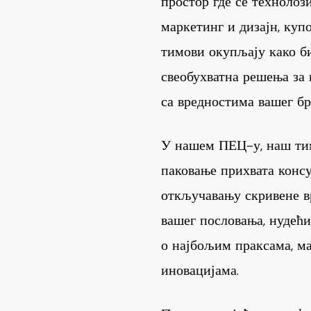
простор где се технолози
маркетинг и дизајн, куп
тимови окупљају како б
свеобухватна решења за
са вредностима вашег бр
У нашем ПЕЦ-у, наш тим
паковање прихвата конс
откључавању скривене в
вашег пословања, нудећи
о најбољим праксама, м
иновацијама.