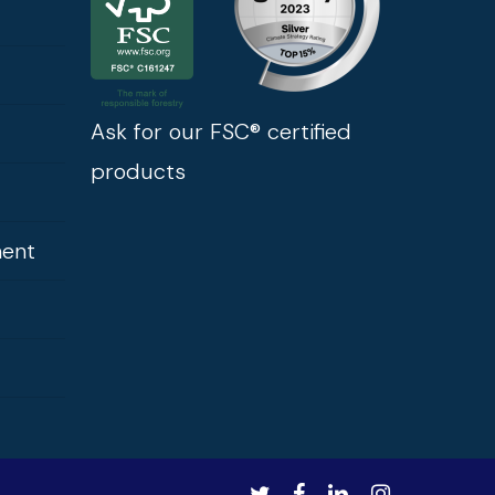
Ask for our FSC® certified
products
ment
twitter
facebook
linkedin
instagram