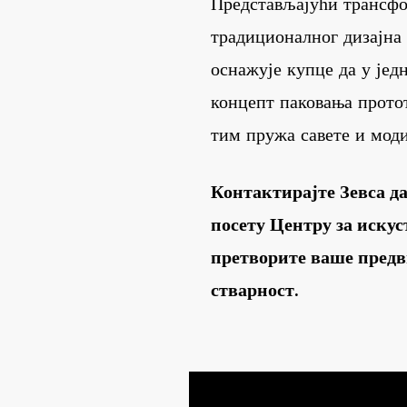
Представљајући трансфо
традиционалног дизајна
оснажује купце да у једн
концепт паковања прото
тим пружа савете и мод
Контактирајте Зевса д
посету Центру за иску
претворите ваше предв
стварност.