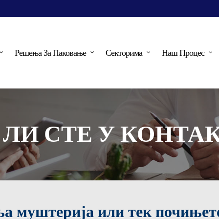
Решења За Паковање
Секторима
Наш Процес
 ЛИ СТЕ У КОНТА
ња муштерија или тек почињет