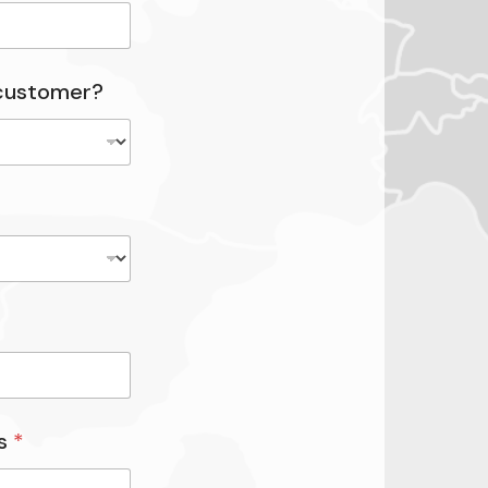
 customer?
ns
*