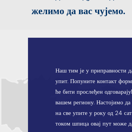
желимо да вас чујемо.
Наш тим је у приправности д
упит. Попуните контакт форм
ће бити прослеђен одговарај
вашем региону. Настојимо да
на све упите у року од 24 са
током шпица овај пут може да