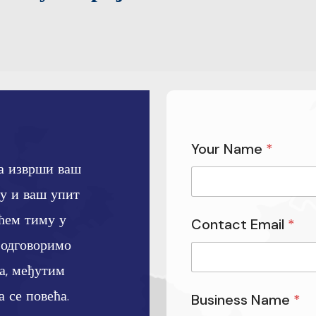
Your Name
*
а изврши ваш
у и ваш упит
ућем тиму у
Contact Email
*
 одговоримо
та, међутим
 се повећа.
Business Name
*