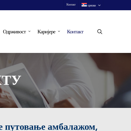
Контакт
српски
search
Одрживост
Каријере
Контакт
КТУ
е путовање амбалажом,